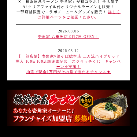
✕「横浜家系ラーメン 壱角家」が初コラボ！ 全店舗で
A4クリアファイル付オリジナルラーメンを販売！
一部店舗限定でコラボメニュー＆グッズを販売！
詳しく
は詳細ページをご確認ください。
2026.08.06
壱角家 八重洲店 9月7日 OPEN！
2026.08.12
【一部店舗】壱角家×油そば総本店 二刀流ハイブリッド
導入
100日100店舗達成記念「スクラッチくじ」キャンペ
ーンを実施！
抽選で現金1万円がその場で当たるチャンス★
2026.08.01
【一部店舗】8⽉1⽇～31日「ハイボールフェア（200円
引き）」を開催！
2026.07.31
【一部店舗】8⽉3⽇～6日「ハイブリッドリニューアル
99店舗達成 記念祭」を開催！
油そば（並・大・特大）
を750円(税込)でご提供！